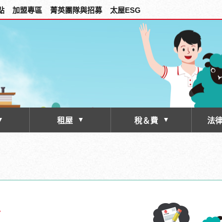
點
加盟專區
菁英團隊與招募
太屋ESG
租屋
稅＆費
法
士