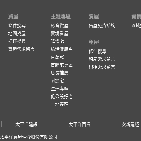
買屋
主題專區
賣屋
實
條件搜尋
影音賞屋
售屋免費諮詢
區域
地圖找屋
實境看屋
捷運搜尋
降價宅
租屋
買屋需求留言
綠活健康宅
條件搜尋
百萬窩
租屋需求留言
首購宅專區
出租需求留言
店長推薦
耐震宅
空拍專區
低公設好宅
土地專區
太平洋建設
太平洋百貨
安新建經
太平洋房屋仲介股份有限公司