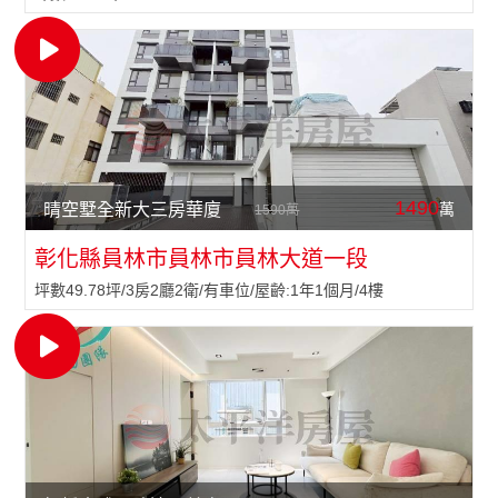
1490
萬
晴空墅全新大三房華廈
1590萬
彰化縣員林市員林市員林大道一段
坪數49.78坪/3房2廳2衛/有車位/屋齡:1年1個月/4樓