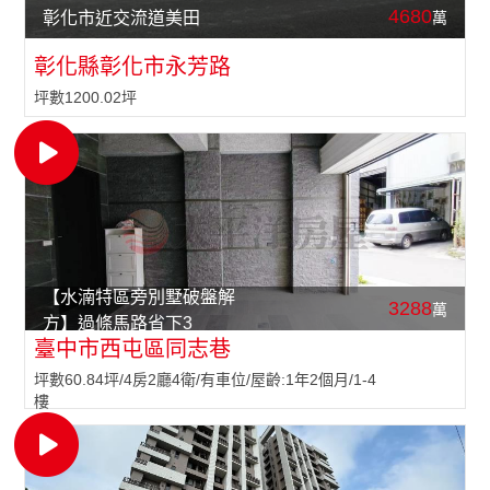
4680
萬
彰化市近交流道美田
彰化縣彰化市永芳路
坪數1200.02坪
【水湳特區旁別墅破盤解
3288
萬
方】過條馬路省下3
臺中市西屯區同志巷
坪數60.84坪/4房2廳4衛/有車位/屋齡:1年2個月/1-4
樓