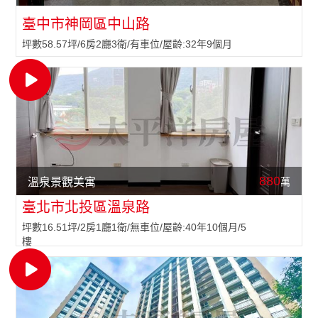
臺中市神岡區中山路
坪數58.57坪/6房2廳3衛/有車位/屋齡:32年9個月
880
萬
溫泉景觀美寓
臺北市北投區溫泉路
坪數16.51坪/2房1廳1衛/無車位/屋齡:40年10個月/5
樓