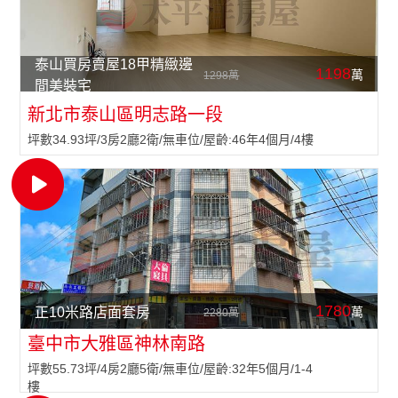
泰山買房賣屋18甲精緻邊
1198
萬
1298萬
間美裝宅
新北市泰山區明志路一段
坪數34.93坪/3房2廳2衛/無車位/屋齡:46年4個月/4樓
1780
萬
正10米路店面套房
2280萬
臺中市大雅區神林南路
坪數55.73坪/4房2廳5衛/無車位/屋齡:32年5個月/1-4
樓