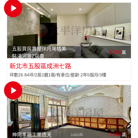
五股買房賣屋伴月灣精美
1350
萬
裝潢河景2房車
新北市五股區成洲七路
坪數26.84坪/2房2廳1衛/有車位/屋齡:2年5個月/3樓
1688
萬
神岡孝親工業透天
1880萬