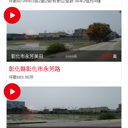
坪數60.09坪/3房2廳2衛/有車位/屋齡:36年2個月/4樓
聯絡我們
菁英團隊與招募
加盟專區
太屋ESG
1607
萬
彰化市永芳美田
2393萬
特約地政士
彰化縣彰化市永芳路
坪數683.95坪