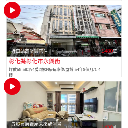
1480
萬
近車站商業區店住
2288萬
彰化縣彰化市永興街
坪數58.59坪/4房2廳3衛/有車位/屋齡:54年9個月/1-4
樓
五股買房賣屋未來馥河景
1438
萬
1490萬