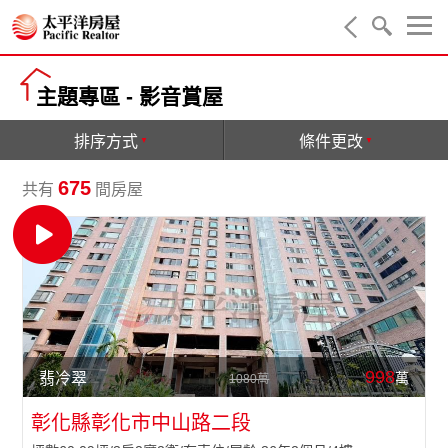
買屋
租屋
主題專區
- 影音賞屋
賣屋
排序方式
條件更改
降價物件
675
共有
間房屋
主題專區
活動快訊
服務據點
998
實價登錄
萬
翡冷翠
1080萬
彰化縣彰化市中山路二段
我的收藏