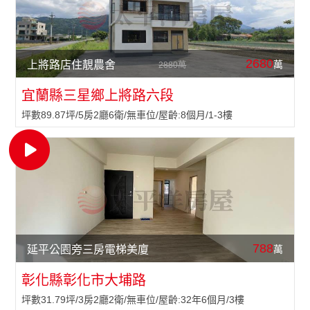
2680
萬
上將路店住靚農舍
2880萬
宜蘭縣三星鄉上將路六段
坪數89.87坪/5房2廳6衛/無車位/屋齡:8個月/1-3樓
788
萬
延平公園旁三房電梯美廈
彰化縣彰化市大埔路
坪數31.79坪/3房2廳2衛/無車位/屋齡:32年6個月/3樓