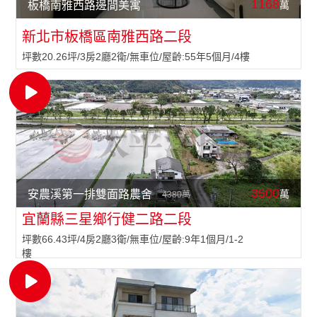
1168
萬
板橋南雅西路邊間美寓
新北市板橋區南雅西路二段
坪數20.26坪/3房2廳2衛/無車位/屋齡:55年5個月/4樓
3500
萬
安農溪第一排雙面路農舍
4380萬
宜蘭縣三星鄉行健二路二段
坪數66.43坪/4房2廳3衛/無車位/屋齡:9年1個月/1-2
樓