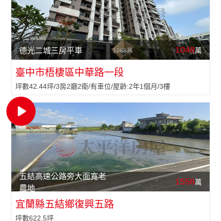
1048
萬
德光二城三房平車
1268萬
臺中市梧棲區中華路一段
坪數42.44坪/3房2廳2衛/有車位/屋齡:2年1個月/3樓
五結高速公路旁大面寬老
1556
萬
農地
宜蘭縣五結鄉復興五路
坪數622.5坪