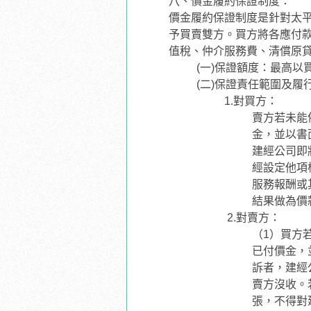
八、價金履約保證制度：
價金履約保證制度是針對太
予買賣雙方。買方將各應付款
值稅、仲介服務費、清償原貸
(一)保證額度：最高
(二)保證責任範圍及履
1.對買方：
賣方若未能
金，並以書
建經公司即
經設定他項
服務報酬或
結果做為價
2.對賣方：
（1）買方
已付價金，
訴者，建經
賣方沒收。
張，不得對