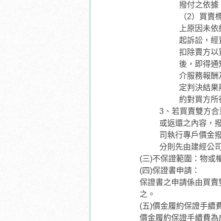
撥付之依據
（2）買賣
上原因未依
起訴訟，經
扣除賣方以
後，即得通
介服務報酬
定判決結果
約對買方所
3、若買賣雙方
或返還之內容，
司執行專戶價金
分則先由建經公
(三)不保證範圍：物
(四)保證書申請：
保證書之申請係由買賣
之。
(五)價金履約保證手續
價金履約保證手續費為