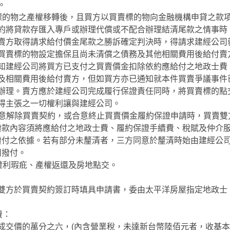
。
標的物之產權移轉後，且買方以買賣標的物向金融機構申貸之款
約將貸款存匯入專戶或辦理代償或不配合辦理結清尾款之情事時
賣方取得請求給付價金尾款之勝訴確定判決時，得請求建經公司
買賣標的物設定擔保且尚未清償之債務及其他相關費用後給付賣
知建經公司將買方已支付之買賣價金扣除依約應給付之地政士費
及相關費用後給付賣方，但如買方亦已通知就本件買賣爭議事件
辦理。賣方應於建經公司完成履行保證責任同時，將買賣標的點
得主張之一切權利讓與建經公司。
合意解除買賣契約，或合意終止買賣價金履約保證申請時，買賣雙
撥款內容須將應給付之地政士費、履約保證手續費、稅賦及仲介
撥付之依據。若有部分未釐清者，三方同意於釐清時始由建經公
司撥付。
或權利瑕疪、產權返還及房地點交。
雙方於買賣契約簽訂時填具申請書，委由太平洋房屋指定地政士
費：
成交價的萬分之六，(內含營業稅，未達新台幣陸佰元者，收基本