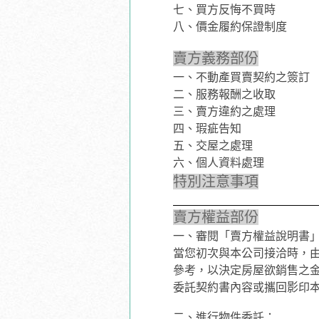
七、
買方反悔不買時
八、
價金履約保證制度
賣方義務部份
一、
不動產買賣契約之簽訂
二、
服務報酬之收取
三、
賣方違約之處理
四、
瑕疵告知
五、
交屋之處理
六、
個人資料處理
特別注意事項
賣方權益部份
一、審閱「賣方權益說明書
當您初次與本公司接洽時，
參考，以決定房屋欲銷售之
委託契約書內容或攜回影印
二、進行物件委託：