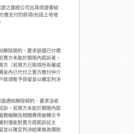
保證之建經公司出具保證書給
方應支付的款項(包括土地增
。
知解除契約、要求返還已付價
若賣方未能於期限內起訴者，
買方（若買方已取得所有權或
價金內已代付之賣方應付仲介
戶款項暫予保留並以確定判決
書面通知解除契約、要求沒收
起訴，若買方未能於期限內起
服務報酬及相關費用後轉交予
權利僅能對賣方提起訴訟主
留並以確定判決結果做為價款