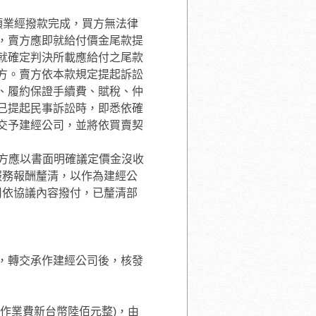
項業經撥款完成，買方無法律
，賣方應即就給付價金尾款提
就確定判決所載應給付之尾款
方。賣方依本款規定提起訴訟
、履約保證手續費、賦稅、仲
已提起民事訴訟時，即悉依確
交予建經公司，並將依買賣契
方應以書面明確議定價金沒收
服務報酬釐清，以作為建經公
司依協議內容撥付，已釐清部
，轉交承作建經公司後，核發
作業費新台幣陸佰元整)，由