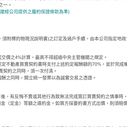
之一。
時建經公司提供之履約保證條款為準)
：
，須附標的物現況說明書)之訂定及過戶手續，由本公司指定地政
以成交價之4%計算，最高不得超過中央主管機關之規定。
於簽定不動產買賣契約書時支付上述約定報酬額的70%，並於完成
賣契約之同時，須一次付清。
務報酬之同時，開立統一發票以為誠實交易之憑證。
售後，有反悔不賣或其他行為致無法完成簽訂買賣契約之情事時
價金（定金）等額之違約金。如買方採要約書方式出價，則須賠