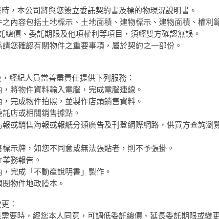
售時，本公司將與您簽立委託契約書及標的物現況說明書。
物件之內容包括土地標示、土地面積、建物標示、建物面積、權利
託總價、委託期限及他項權利等項目，須經雙方確認無誤。
書係請您確認有關物件之重要事項，屬於契約之一部份。
後，經紀人員當善盡責任提供下列服務：
日內，將物件資料輸入電腦，完成電腦連線。
日內，完成物件拍照，並製作店頭銷售資料。
委託店或相關銷售據點。
通情報或銷售海報或報紙分類廣告及刊登網際網路，供買方查詢瀏
銷售標示牌，如您不同意或無法張貼者，則不予張掛。
介業務報告。
日內，完成「不動產說明書」製作。
調閱物件地政謄本。
變更：
應需要時，經您本人同意，可調低委託總價、延長委託期限或變