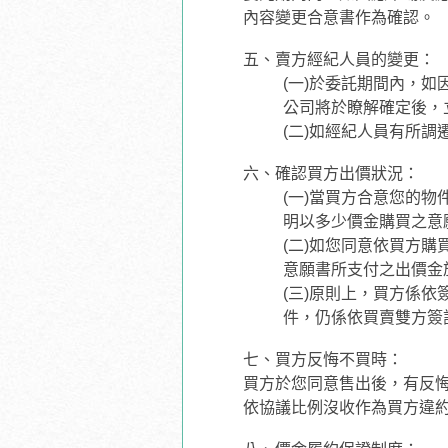
內容變更合意書作為確認。
五、賣方經紀人員的變更：
(一)於委託期間內，
公司將於瞭解確定後，
(二)如經紀人員有所
六、確認買方出價狀況：
(一)當買方合意您的物
明以多少價金購買之意
(二)如您同意依買方
意願書所支付之出價金
(三)原則上，買方係依
件，仍係依買賣雙方簽
七、買方反悔不買時：
買方於您同意售出後，有反
依協議比例沒收作為買方違