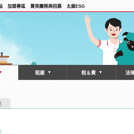
點
加盟專區
菁英團隊與招募
太屋ESG
租屋
稅＆費
法
閱