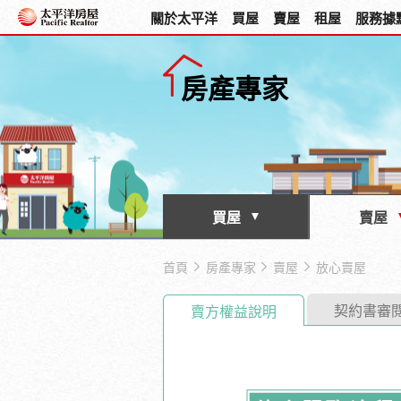
關於太平洋
買屋
賣屋
租屋
服務據
房產專家
買屋
賣屋
首頁
房產專家
賣屋
放心賣屋
契約書審
賣方權益說明