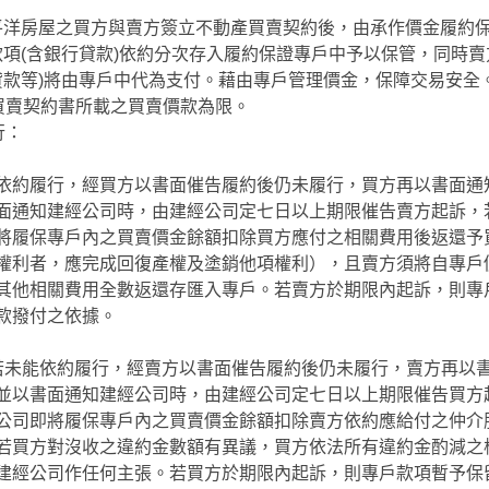
平洋房屋之買方與賣方簽立不動產買賣契約後，由承作價金履約
項(含銀行貸款)依約分次存入履約保證專戶中予以保管，同時賣
款等)將由專戶中代為支付。藉由專戶管理價金，保障交易安全
以買賣契約書所載之買賣價款為限。
行：
依約履行，經買方以書面催告履約後仍未履行，買方再以書面通
面通知建經公司時，由建經公司定七日以上期限催告賣方起訴，
將履保專戶內之買賣價金餘額扣除買方應付之相關費用後返還予
權利者，應完成回復產權及塗銷他項權利），且賣方須將自專戶
其他相關費用全數返還存匯入專戶。若賣方於期限內起訴，則專
款撥付之依據。
若未能依約履行，經賣方以書面催告履約後仍未履行，賣方再以
並以書面通知建經公司時，由建經公司定七日以上期限催告買方
公司即將履保專戶內之買賣價金餘額扣除賣方依約應給付之仲介
若買方對沒收之違約金數額有異議，買方依法所有違約金酌減之
建經公司作任何主張。若買方於期限內起訴，則專戶款項暫予保