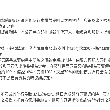
如因您的經紀人員未能履行本權益說明書之內容時，您得以書面通
立即改進。
調遷或離職時，本公司將立即指派新任代理人，繼續為您服務，以
件後，必須填寫不動產購買意願書(支付出價金)或填寫不動產購買
願。
購買意願書或要約書中所填之價款金額出售時，由賣方經紀人員約
於您同意售出後將轉為定金，在簽訂書面買賣契約時轉為買賣價
簽約10%、備證10%、完稅10%，交屋70%的階段模式為其出
訂不動產買賣契約時協議訂定。
悔不買或其他行為致無法於約定之期日完成簽訂買賣契約時，買
約之賠償。如買方使用要約書，則可向其請求依委託價3%計算之