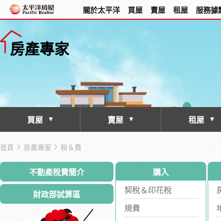
關於太平洋
買屋
賣屋
租屋
服務據
房產專家
買屋
賣屋
租屋
首頁
房產專家
稅＆費
購入
不動產稅費簡介
契稅＆印花稅
財政部試算區
規費