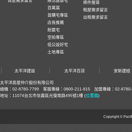
買屋需求留言
綠活健康宅
條件搜尋
百萬窩
租屋需求留言
首購宅專區
出租需求留言
店長推薦
耐震宅
空拍專區
低公設好宅
土地專區
太平洋建設
太平洋百貨
安新建經
太平洋房屋仲介股份有限公司
總機：02-8780-7799 客服專線：0800-211-815 加盟專線：02-8780-
地址：11074台北市信義區光復南路495號1樓 (
位置圖
)
Copyright © Pacifi